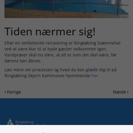
Tiden nærmer sig!
Efter en omfattende renovering er Ringkøbing Svømmehal
ved at være klar til at byde gæster velkommen igen.
Vandprøver skal nu sikre, at alt er som det skal være, før
dørene kan åbnes.
Læs mere om processen og hvad du kan glæde dig til på
Ringkøbing-Skjern Kommunes hjemmeside
her
Forrige
Næste