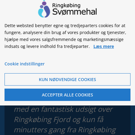
Ringkøbing Svømmehal
Kongevejen 52
Dette websted benytter egne og tredjeparters cookies for at
6950 Ringkøbing
fungere, analysere din brug af vores produkter og tjenester,
hjælpe med vores salgsfremmende og marketingsmæssige
Tlf. 9732 2676
indsats og levere indhold fra tredjeparter.
Læs mere
E-mail. mail@ringkobingsvommehal.dk
Cookie indstillinger
“Kom og få en uforglemmelig
KUN NØDVENDIGE COOKIES
oplevelse i byens aktivitetsperle.
ACCEPTER ALLE COOKIES
Ringkøbing Svømmehal ligger
med en fantastisk udsigt over
Ringkøbing Fjord og kun få
minutters gang fra Ringkøbing