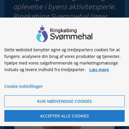
oplevelse i byens aktivitetsperle.
Ringkøbing Svømmehal ligger
med en fantastisk udsigt over
Ringkøbing Fjord og kun få
minutters gang fra Ringkøbing
Dette websted benytter egne og tredjeparters cookies for at
centrum og havn.”
fungere, analysere din brug af vores produkter og tjenester,
hjælpe med vores salgsfremmende og marketingsmæssige
indsats og levere indhold fra tredjeparter.
Læs mere
Cookie indstillinger
KUN NØDVENDIGE COOKIES
ACCEPTER ALLE COOKIES