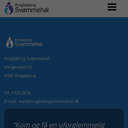
Ringkøbing Svømmehal
Kongevejen 52
6950 Ringkøbing
Tlf. 9732 2676
E-mail. mail@ringkobingsvommehal.dk
“Kom og få en uforglemmelig