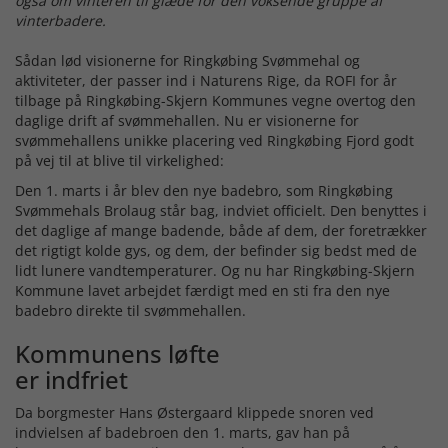
også om vinteren til glæde for den voksende gruppe af
vinterbadere.
Sådan lød visionerne for Ringkøbing Svømmehal og
aktiviteter, der passer ind i Naturens Rige, da ROFI for år
tilbage på Ringkøbing-Skjern Kommunes vegne overtog den
daglige drift af svømmehallen. Nu er visionerne for
svømmehallens unikke placering ved Ringkøbing Fjord godt
på vej til at blive til virkelighed:
Den 1. marts i år blev den nye badebro, som Ringkøbing
Svømmehals Brolaug står bag, indviet officielt. Den benyttes i
det daglige af mange badende, både af dem, der foretrækker
det rigtigt kolde gys, og dem, der befinder sig bedst med de
lidt lunere vandtemperaturer. Og nu har Ringkøbing-Skjern
Kommune lavet arbejdet færdigt med en sti fra den nye
badebro direkte til svømmehallen.
Kommunens løfte
er indfriet
Da borgmester Hans Østergaard klippede snoren ved
indvielsen af badebroen den 1. marts, gav han på