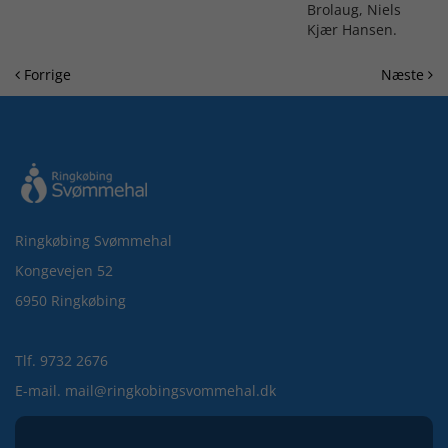
Brolaug, Niels
Kjær Hansen.
Forrige
Næste
Ringkøbing Svømmehal
Kongevejen 52
6950 Ringkøbing
Tlf. 9732 2676
E-mail. mail@ringkobingsvommehal.dk