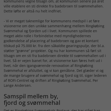
kommunens vegne tilsagn om, at kommunen senere på året
ville etablere en sti direkte fra badebroen til svømmehallen.
Dette løfte er altså nu helt indfriet.
- Vi er meget taknemlige for kommunens medspil i at føre
visionerne om den unikke sammenhæng mellem Ringkøbing
Svømmehal og fjorden ud i livet. Kommunen spillede en
meget aktiv rolle i forbindelse med myndighedernes
godkendelse af placering af badebroen og gav et kontant
tilskud på 75.000 kr. fra den såkaldte gearingspulje, der bl.a.
støtter ”grønne” projekter. Og nu har kommunen så ført sit
tilsagn om en sti fra badebroen direkte til svømmehallen ud i
livet. Så er vejen banet for, at visionerne kan føres helt ud i
livet, når den igangværende renovation af Ringkøbing
Svømmehal er afsluttet, og vi kan genåbne. Det glæder vi og
de mange brugere af svømmehal og fjord sig til, siger lederen
af ROFI-Centret og driften af Ringkøbing Svømmehal, Per
Lange Andersen.
Samspil mellem by,
fjord og svømmehal
Det er Ringkøbing Svømmehals Brolaug, der har stået bag